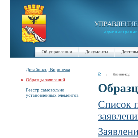
Об управлении
Документы
Деятель
Дизайн-код Воронежа
→
Дизайн-код
Образцы заявлений
Образц
Реестр самовольно
установленных элементов
Список 
заявлен
Заявлен