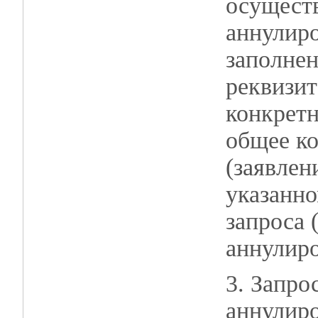
осущест
аннулиро
заполнен
реквизи
конкретн
общее ко
(заявлен
указанно
запроса 
аннулиро
3. Запро
аннулиро