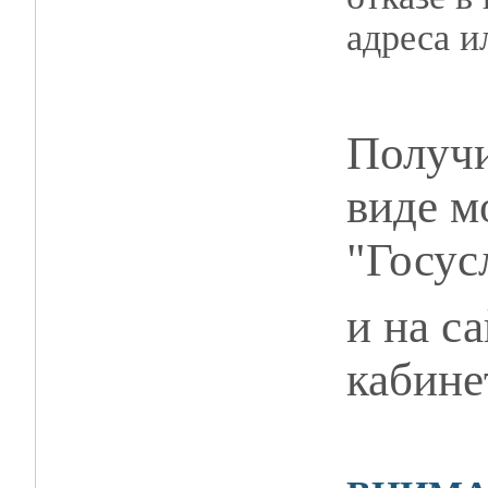
адреса и
Получи
виде м
"Госус
и на с
кабине