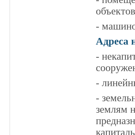
объектов
- машин
Адреса 
- некапи
сооруже
- линейн
- земель
землям н
предназ
капиталь