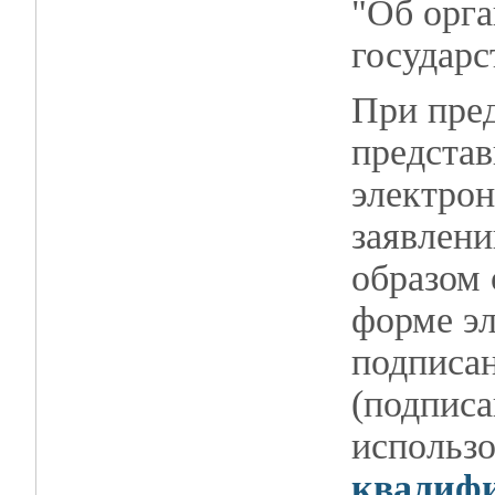
"Об орга
государс
При пред
представ
электрон
заявлен
образом 
форме эл
подписа
(подписа
использ
квалифи