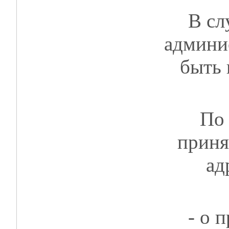
В сл
админи
быть 
По 
приня
ад
- о 