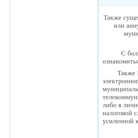
Также суще
или анн
муни
С более п
ознакомить
Также Вы м
электронног
муниципаль
телекоммун
либо в лич
налоговой с
усиленной 