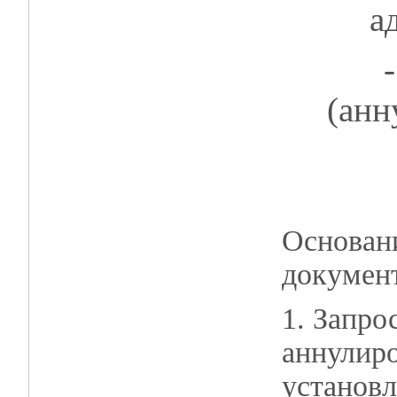
а
(анн
Основани
докумен
1. Запро
аннулиро
установл