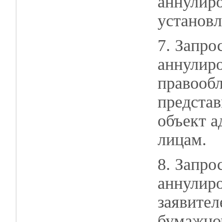
аннулиро
установл
7. Запро
аннулиро
правообл
представ
объект а
лицам.
8. Запро
аннулиро
заявител
бумажном