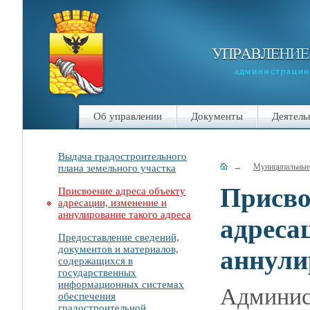
Об управлении
Документы
Деятель
Выдача градостроительного
→
Муниципальные
плана земельного участка
Присво
Присвоение адреса объекту
адресации, изменение и
аннулирование такого адреса
адреса
Предоставление сведений,
документов и материалов,
аннули
содержащихся в
государственных
информационных системах
Админист
обеспечения
градостроительной