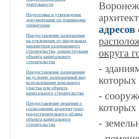
Воронеж 
деятельности
архитек
Подготовка и утверждение
документации по планировке
территории
адресов
Предоставление разрешения
располо
на отклонение от предельных
параметров разрешенного
округа г
строительства, реконструкции
объекта капитального
строительства
- здания
Предоставление разрешения
которых 
на условно разрешенный вид
использования земельного
участка или объекта
- сооруж
капитального строительства
Предоставление решения о
которых 
согласовании архитектурно-
градостроительного облика
объекта капитального
- земель
строительства
- помещ