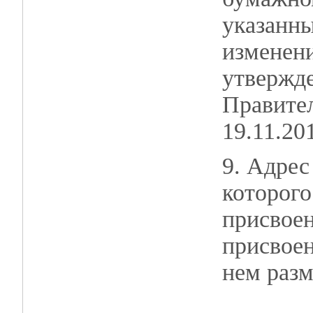
указанн
изменени
утвержд
Правител
19.11.20
9. Адрес
которого
присвоен
присвоен
нем раз