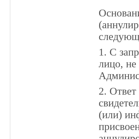
Основани
(аннулир
следующ
1. С зап
лицо, не
Админис
2. Ответ
свидетел
(или) и
присвоен
аннулиро