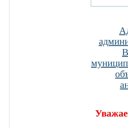
А
админи
В
муницип
об
а
Уважае