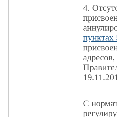
4. Отсут
присвоен
аннулиро
пунктах 
присвоен
адресов
Правител
19.11.20
С норма
регулир