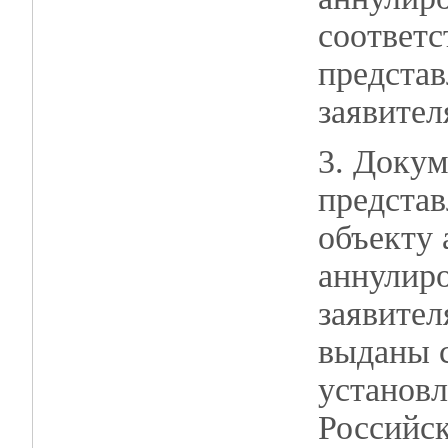
соответ
представ
заявител
3. Докум
предста
объекту 
аннулиро
заявител
выданы 
установл
Российс