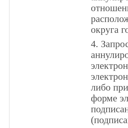
отношени
располож
округа г
4. Запро
аннулиро
электрон
электро
либо при
форме эл
подписа
(подписа