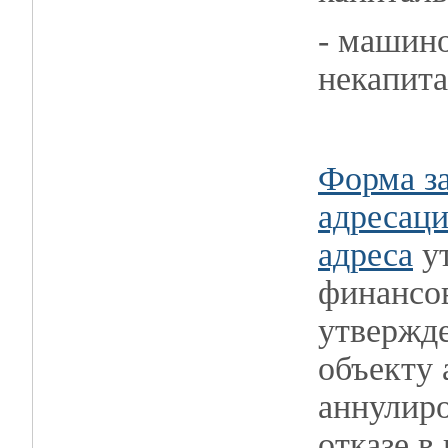
- машин
некапита
Форма за
адресаци
адреса
ут
финансов
утвержде
объекту 
аннулиро
отказе в